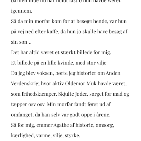
barneminde nu har holdt fast i) hun havde været
igennem.
Så da min morfar kom for at besøge hende, var hun
på vej ned efter kaffe, da hun jo skulle have besøg af
sin søn…
Det har altid været et stærkt billede for mig.
Et billede på en lille kvinde, med stor vilje.
Da jeg blev voksen, hørte jeg historier om Anden
Verdenskrig, hvor aktiv Oldemor Muk havde været,
som frihedskæmper. Skjulte Jøder, sørget for mad og
tæpper osv osv. Min morfar fandt først ud af
omfanget, da han selv var godt oppe i årene.
Så for mig, emmer Agathe af historie, omsorg,
kærlighed, varme, vilje, styrke.