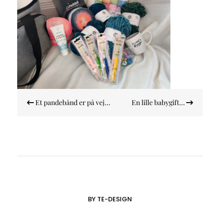
Indlægsnavigation
Et pandebånd er på vej…
En lille babygift…
BY TE-DESIGN