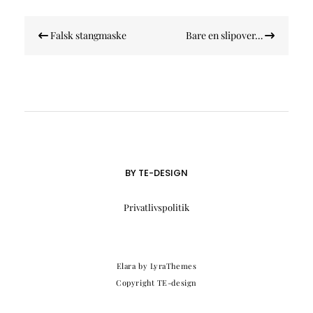
Indlægsnavigation
Falsk stangmaske
Bare en slipover…
BY TE-DESIGN
Privatlivspolitik
Elara
by LyraThemes
Copyright TE-design