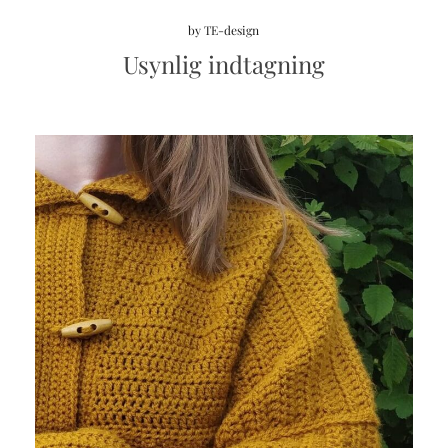
by
TE-design
Usynlig indtagning