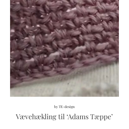
by
TE-design
Vævehækling til ‘Adams Tæppe’