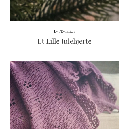
by
TE-design
Et Lille Julehjerte